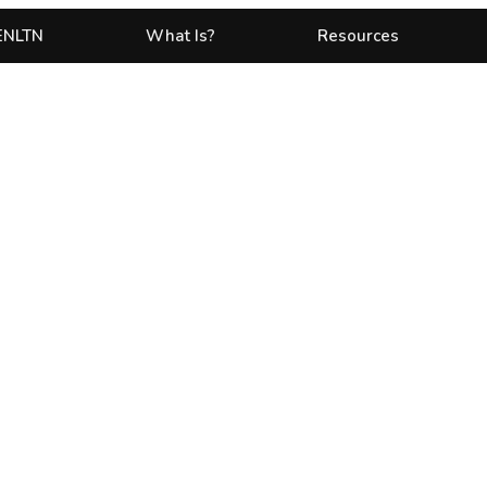
ENLTN
What Is?
Resources
scing elit. Nunc laoreet
rit. Nunc fermentum
 ut mi gravida blandit.
 euismod. Praesent